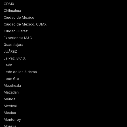
CDMX
Chihuahua
Ciudad de México
Ciudad de México, CDMX
Ciudad Juarez
Experiencia M&G
Guadalajara
JUÁREZ
La Paz, B.C.S.
León
León de los Aldama
León Gto
Matehuala
Mazatlán
Mérida
Mexicali
México
Monterrey
Morelia