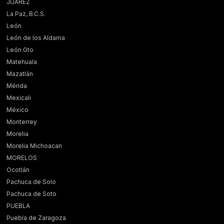
JUÁREZ
La Paz, B.C.S.
León
León de los Aldama
León Gto
Matehuala
Mazatlán
Mérida
Mexicali
México
Monterrey
Morelia
Morelia Michoacan
MORELOS
Ocotlán
Pachuca de Solo
Pachuca de Soto
PUEBLA
Puebla de Zaragoza