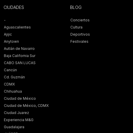
CIUDADES
BLOG
-
Conciertos
Aguascalientes
Cultura
Ajijic
Deportivos
Anytown
Festivales
Autlán de Navarro
Baja California Sur
CABO SAN LUCAS
Cancún
Cd. Guzmán
CDMX
Chihuahua
Ciudad de México
Ciudad de México, CDMX
Ciudad Juarez
Experiencia M&G
Guadalajara