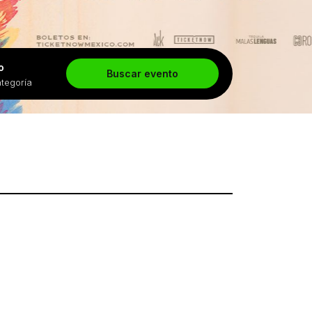
o
Buscar evento
ategoría