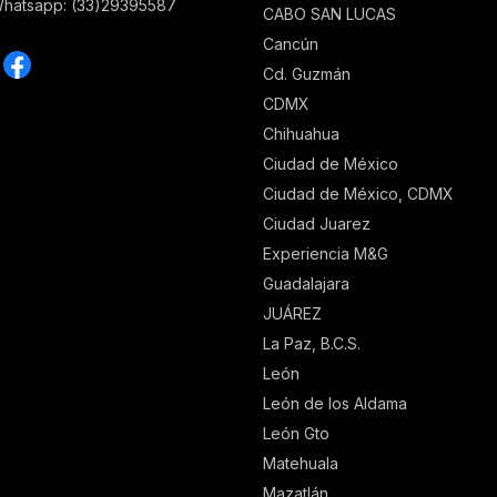
Whatsapp: (33)29395587
CABO SAN LUCAS
Cancún
Cd. Guzmán
CDMX
Chihuahua
Ciudad de México
Ciudad de México, CDMX
Ciudad Juarez
Experiencia M&G
Guadalajara
JUÁREZ
La Paz, B.C.S.
León
León de los Aldama
León Gto
Matehuala
Mazatlán