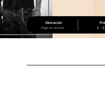
Ubicación
Pre
Elige un recinto
$ - 