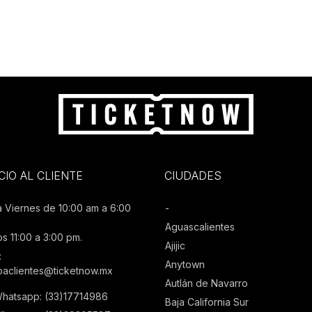
CIO AL CLIENTE
CIUDADES
a Viernes de 10:00 am a 6:00
-
Aguascalientes
s 11:00 a 3:00 pm.
Ajijic
:
Anytown
ioaclientes@ticketnow.mx
Autlán de Navarro
Whatsapp: (33)17714986
Baja California Sur