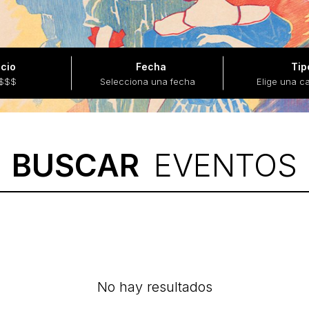
cio
Fecha
Tip
$$$$
Selecciona una fecha
Elige una c
BUSCAR
EVENTOS
No hay resultados