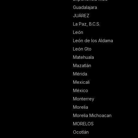
Guadalajara
JUÁREZ
La Paz, B.C.S.
León
León de los Aldama
León Gto
Matehuala
Mazatlán
Mérida
Mexicali
México
Monterrey
Morelia
Morelia Michoacan
MORELOS
Ocotlán