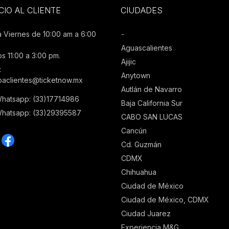
CIO AL CLIENTE
CIUDADES
a Viernes de 10:00 am a 6:00
-
Aguascalientes
s 11:00 a 3:00 pm.
Ajijic
:
Anytown
ioaclientes@ticketnow.mx
Autlán de Navarro
Whatsapp: (33)17714986
Baja California Sur
Whatsapp: (33)29395587
CABO SAN LUCAS
Cancún
Cd. Guzmán
CDMX
Chihuahua
Ciudad de México
Ciudad de México, CDMX
Ciudad Juarez
Experiencia M&G