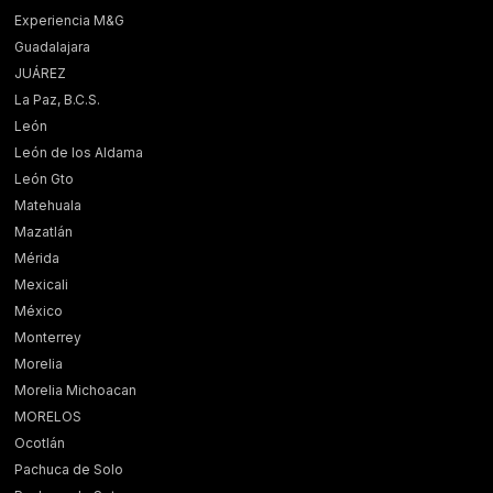
Experiencia M&G
Guadalajara
JUÁREZ
La Paz, B.C.S.
León
León de los Aldama
León Gto
Matehuala
Mazatlán
Mérida
Mexicali
México
Monterrey
Morelia
Morelia Michoacan
MORELOS
Ocotlán
Pachuca de Solo