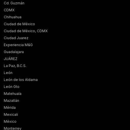
Cd. Guzmán
CDMX
Chihuahua
Ciudad de México
Ciudad de México, CDMX
Ciudad Juarez
Experiencia M&G
Guadalajara
JUÁREZ
La Paz, B.C.S.
León
León de los Aldama
León Gto
Matehuala
Mazatlán
Mérida
Mexicali
México
Monterrey