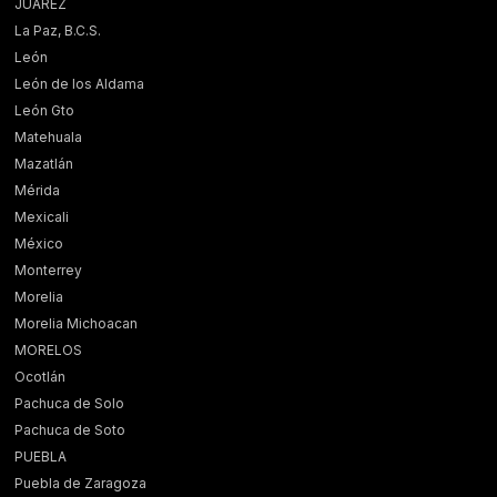
JUÁREZ
La Paz, B.C.S.
León
León de los Aldama
León Gto
Matehuala
Mazatlán
Mérida
Mexicali
México
Monterrey
Morelia
Morelia Michoacan
MORELOS
Ocotlán
Pachuca de Solo
Pachuca de Soto
PUEBLA
Puebla de Zaragoza