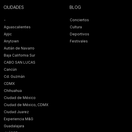
CIUDADES
BLOG
-
Conciertos
Aguascalientes
Cultura
Ajijic
Deportivos
Anytown
Festivales
Autlán de Navarro
Baja California Sur
CABO SAN LUCAS
Cancún
Cd. Guzmán
CDMX
Chihuahua
Ciudad de México
Ciudad de México, CDMX
Ciudad Juarez
Experiencia M&G
Guadalajara